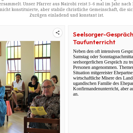
ersammelt. Unser Pfarrer aus Nairobi reist 5-6 mal im Jahr nach
cht konstituierte, aber stabile christliche Gemeinschaft, die si
Zuzügen einladend und konstant ist.
Seelsorger-Gespräch
Taufunterricht
Neben den oft intensiven Gesprä
Samstag oder Sonntagnachmittag
seelsorgerlichen Gespräch zu tr
Personen angenommen. Themen si
Situation mitgereister Ehepart
wirtschaftliche Misere des Lande
ugandischen Familie des Ehepar
Konfirmandenunterricht, aber a
an.