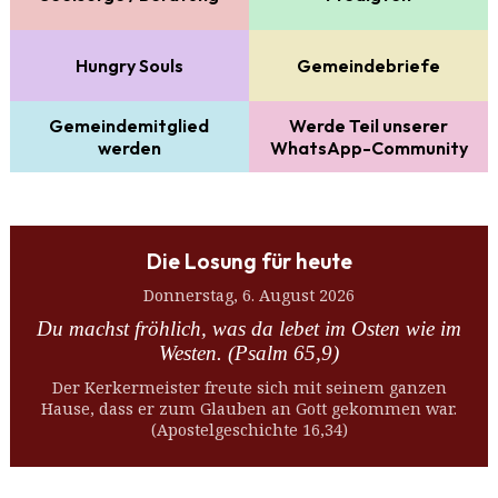
Hungry Souls
Gemeindebriefe
Gemeindemitglied
Werde Teil unserer
werden
WhatsApp-Community
Die Losung für heute
Donnerstag, 6. August 2026
Du machst fröhlich, was da lebet im Osten wie im
Westen. (Psalm 65,9)
Der Kerkermeister freute sich mit seinem ganzen
Hause, dass er zum Glauben an Gott gekommen war.
(Apostelgeschichte 16,34)